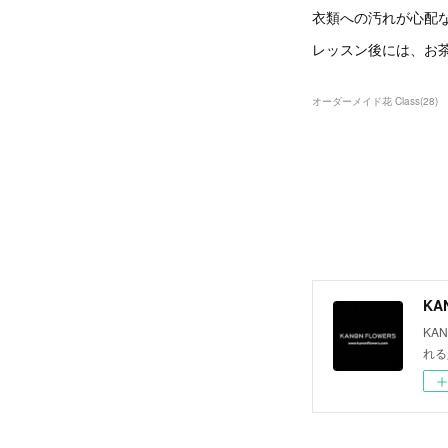
衣類への汚れが心配
レッスン後には、お
オーダーメイド花 Class
(
28
)
KA
KA
れる