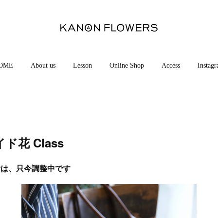
OME
About us
Lesson
Online Shop
Access
Instag
花 Class
付は、只今調整中です