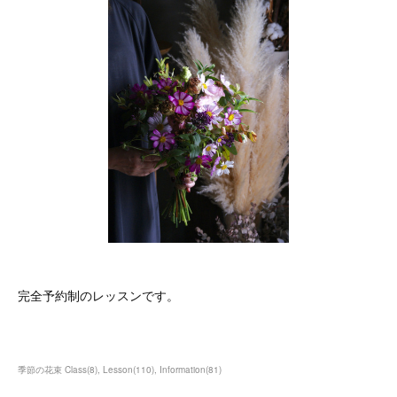
完全予約制のレッスンです。
季節の花束 Class
(
8
)
Lesson
(
110
)
Information
(
81
)