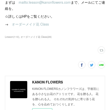
まずは
mailto:lesson@kanonflowers.com
まで、メールにてご連
絡を。
☆詳しくはHPをご覧ください。
→
オーダーメイド花 Class
Lesson
(
110
)
オーダーメイド花 Class
(
28
)
KANON FLOWERS
KANON FLOWERSカノンフラワーズは、宇都宮に
ある小さなお花のアトリエです。 花を贈る人。 花
を贈られる人。 それぞれの気持ちに寄り添う花
を、心を込めておつくりします。